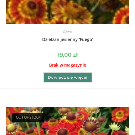
Różne
Dzielżan jesienny 'Fuego’
19,00
zł
Brak w magazynie
Dowiedz się więcej
OUT OF STOCK