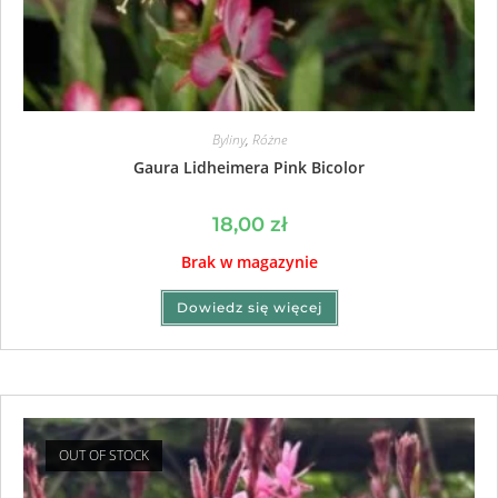
Byliny
,
Różne
Gaura Lidheimera Pink Bicolor
18,00
zł
Brak w magazynie
Dowiedz się więcej
OUT OF STOCK