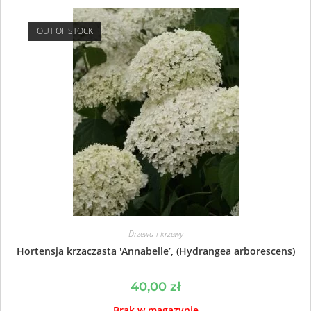
OUT OF STOCK
Drzewa i krzewy
Hortensja krzaczasta 'Annabelle’, (Hydrangea arborescens)
40,00
zł
Brak w magazynie