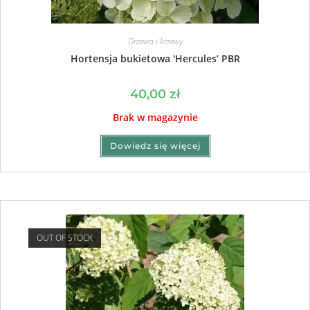
Drzewa i krzewy
Hortensja bukietowa 'Hercules’ PBR
40,00
zł
Brak w magazynie
Dowiedz się więcej
OUT OF STOCK