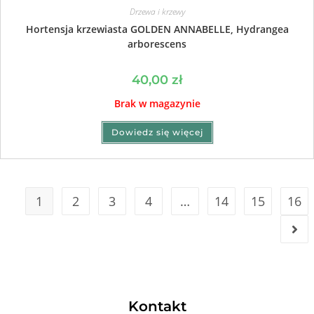
Drzewa i krzewy
Hortensja krzewiasta GOLDEN ANNABELLE, Hydrangea
arborescens
40,00
zł
Brak w magazynie
Dowiedz się więcej
1
2
3
4
…
14
15
16
Kontakt