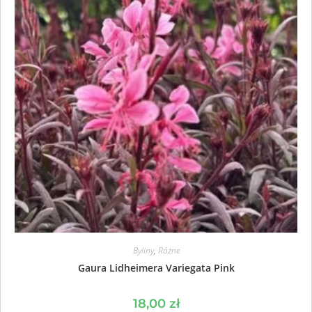
Byliny
,
Różne
Gaura Lidheimera Variegata Pink
18,00
zł