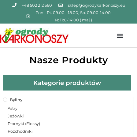
+48 502 212 560
sklep@ogrodykarkonoszy.eu
Pon - Pt: 09:00 - 18:00; So: 09:00-14:00;
N: 11:0-14:00 ( maj )
Nasze Produkty
Kategorie produktów
Byliny
Astry
Jeżówki
Płomyki (Floksy)
Rozchodniki