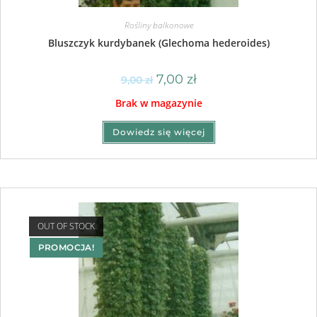
Rośliny balkonowe
Bluszczyk kurdybanek (Glechoma hederoides)
7,00
zł
9,00
zł
Brak w magazynie
Dowiedz się więcej
OUT OF STOCK
PROMOCJA!