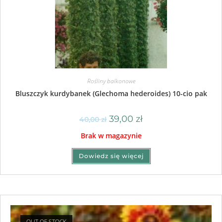
Rośliny balkonowe
Bluszczyk kurdybanek (Glechoma hederoides) 10-cio pak
39,00
zł
40,00
zł
Brak w magazynie
Dowiedz się więcej
OUT OF STOCK