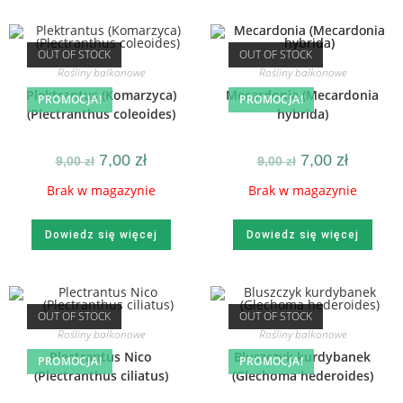
OUT OF STOCK
OUT OF STOCK
Rośliny balkonowe
Rośliny balkonowe
Plektrantus (Komarzyca)
Mecardonia (Mecardonia
PROMOCJA!
PROMOCJA!
(Plectranthus coleoides)
hybrida)
7,00
zł
7,00
zł
9,00
zł
9,00
zł
Brak w magazynie
Brak w magazynie
Dowiedz się więcej
Dowiedz się więcej
OUT OF STOCK
OUT OF STOCK
Rośliny balkonowe
Rośliny balkonowe
Plectrantus Nico
Bluszczyk kurdybanek
PROMOCJA!
PROMOCJA!
(Plectranthus ciliatus)
(Glechoma hederoides)