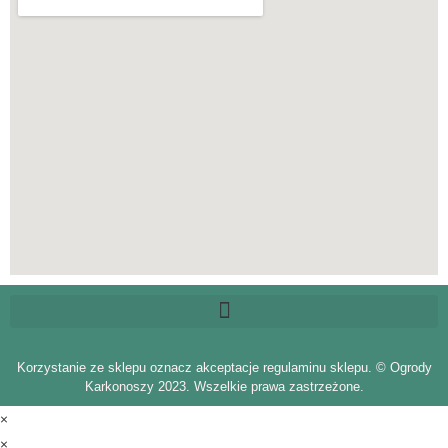
Korzystanie ze sklepu oznacz akceptacje regulaminu sklepu. © Ogrody
Karkonoszy 2023. Wszelkie prawa zastrzeżone.
×
×