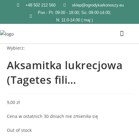
+48 502 212 560
sklep@ogrodykarkonoszy.eu
Pon - Pt: 09:00 - 18:00; So: 09:00-14:00;
N: 11:0-14:00 ( maj )
Wybierz:
STRONA GŁÓWNA
KATALOG PRODUKTÓW
Aksamitka lukrecjowa
(Tagetes fili…
9,00
zł
Cena w ostatnich 30 dniach nie zmieniła się
Out of stock