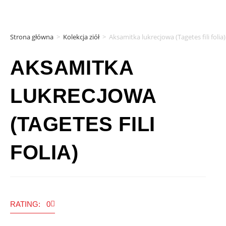
Strona główna
>
Kolekcja ziół
>
Aksamitka lukrecjowa (Tagetes fili folia)
AKSAMITKA
LUKRECJOWA
(TAGETES FILI
FOLIA)
RATING: 0