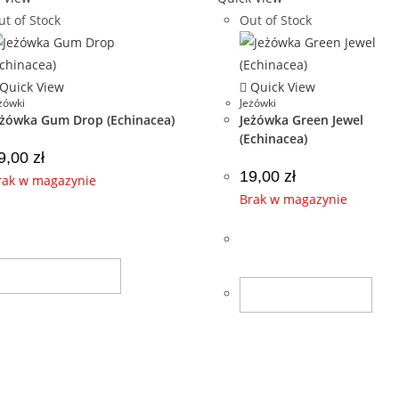
t of Stock
Out of Stock
Quick View
Quick View
żówki
Jeżówki
eżówka Gum Drop (Echinacea)
Jeżówka Green Jewel
(Echinacea)
9,00
zł
19,00
zł
rak w magazynie
Brak w magazynie
Dowiedz Się Więcej
Dowiedz Się Więcej