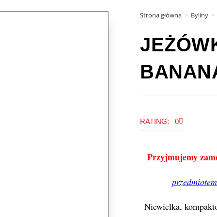
Strona główna
>
Byliny
>
JEŻÓW
BANANA
RATING: 0
Przyjmujemy zamów
przedmiotem 
Niewielka, kompakto