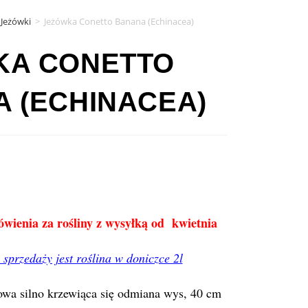
Jeżówki
>
Jeżówka Conetto Banana (Echinacea)
KA CONETTO
 (ECHINACEA)
ienia za rośliny z wysyłką od kwietnia
sprzedaży jest roślina w doniczce 2l
wa silno krzewiąca się odmiana wys, 40 cm