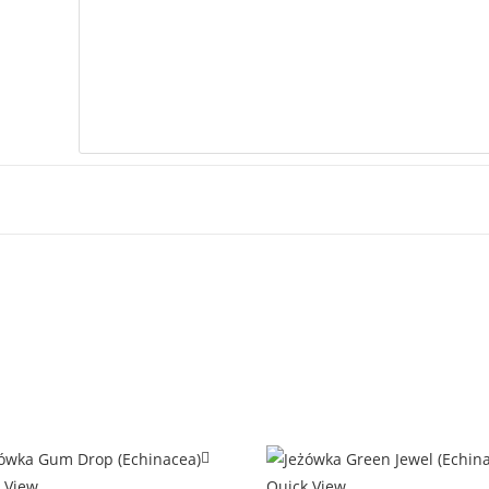
 View
Quick View