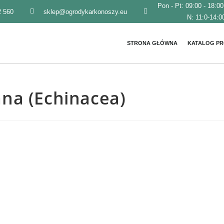
Pon - Pt: 09:00 - 18:00
2 560
sklep@ogrodykarkonoszy.eu
N: 11:0-14:00
STRONA GŁÓWNA
KATALOG P
na (Echinacea)