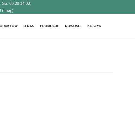
; So: 09:00-14:00;
 ( maj )
RODUKTÓW
O NAS
PROMOCJE
NOWOŚCI
KOSZYK