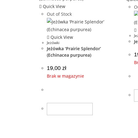
Quick View
Ou
Out of Stock
Je
Quick View
J
Jeżówki
Jeżówka ‘Prairie Splendor’
1
(Echinacea purpurea)
B
19,00
zł
Brak w magazynie
Dowiedz Się Więcej