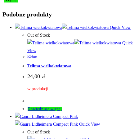
Podobne produkty
Quick View
Out of Stock
Quick
View
Różne
Telima wielkokwiatowa
24,00
zł
w produkcji
Dowiedz się więcej
Quick View
Out of Stock