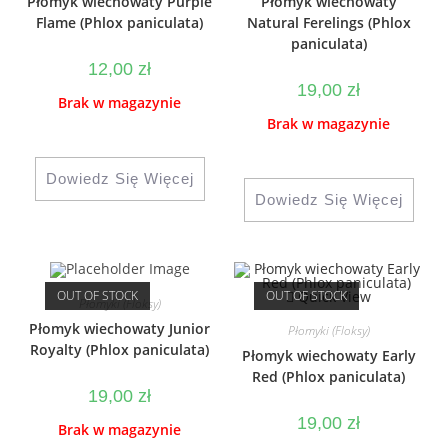
Płomyk wiechowaty Purple
Płomyk wiechowaty
Flame (Phlox paniculata)
Natural Ferelings (Phlox
paniculata)
12,00
zł
19,00
zł
Brak w magazynie
Brak w magazynie
Dowiedz Się Więcej
Dowiedz Się Więcej
OUT OF STOCK
OUT OF STOCK
Quick View
Płomyki (Floksy)
Płomyk wiechowaty Junior
Płomyki (Floksy)
Royalty (Phlox paniculata)
Płomyk wiechowaty Early
Red (Phlox paniculata)
19,00
zł
19,00
zł
Brak w magazynie