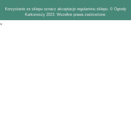
Korzystanie ze sklepu oznacz akceptacje regulaminu sklepu. © Ogrody
Karkonoszy 2023. Wszelkie prawa zastrzeżone.
×