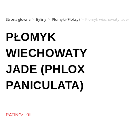
Strona główna
>
Byliny
>
Płomyki (Floksy)
>
Płomyk wiechowaty Jade (
PŁOMYK
WIECHOWATY
JADE (PHLOX
PANICULATA)
RATING: 0