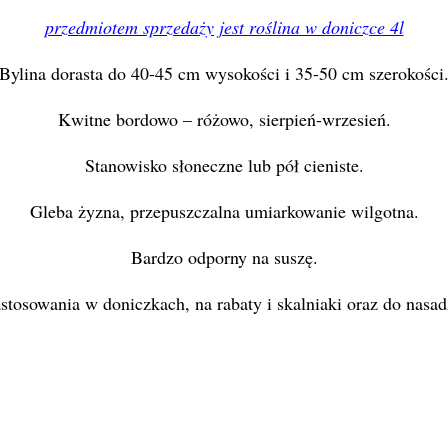
przedmiotem sprzedaży jest roślina w doniczce 4l
Bylina dorasta do 40-45 cm wysokości i 35-50 cm szerokości
Kwitne bordowo – różowo, sierpień-wrzesień.
Stanowisko słoneczne lub pół cieniste.
Gleba żyzna, przepuszczalna umiarkowanie wilgotna.
Bardzo odporny na suszę.
astosowania w doniczkach, na rabaty i skalniaki oraz do nasad