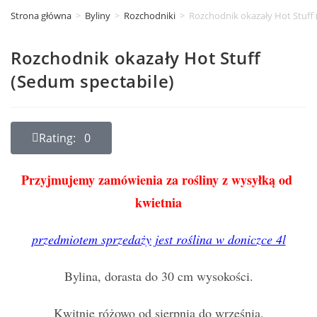
Strona główna
>
Byliny
>
Rozchodniki
>
Rozchodnik okazały Hot Stuff 
Rozchodnik okazały Hot Stuff
(Sedum spectabile)
Rating: 0
Przyjmujemy zamówienia za rośliny z wysyłką od
kwietnia
przedmiotem sprzedaży jest roślina w doniczce 4l
Bylina, dorasta do 30 cm wysokości.
Kwitnie różowo od sierpnia do września.