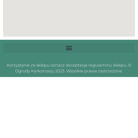
Korzystanie ze sklepu oznacz akceptacje regulaminu sklepu. ©
Ogrody Karkonoszy 2023. Wszelkie prawa zastrzeżone.