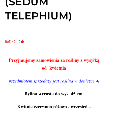
(SEDUM
TELEPHIUM)
RATING: 0
Przyjmujemy zamówienia za rośliny z wysyłką
od kwietnia
przedmiotem sprzedaży jest roślina w doniczce 4l
Bylina wyrasta do wys. 45 cm.
Kwit
nie
czerwono różow
o
,
wrzesień –