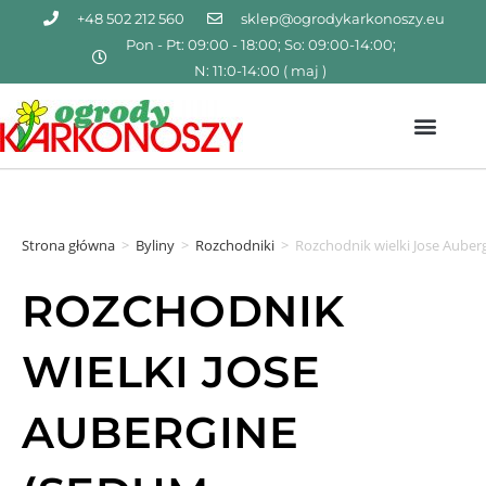
+48 502 212 560
sklep@ogrodykarkonoszy.eu
Pon - Pt: 09:00 - 18:00; So: 09:00-14:00;
N: 11:0-14:00 ( maj )
Strona główna
>
Byliny
>
Rozchodniki
>
Rozchodnik wielki Jose Auber
ROZCHODNIK
WIELKI JOSE
AUBERGINE