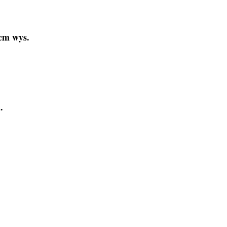
 cm wys.
.