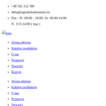
Skip
+48 502 212 560
to
sklep@ogrodykarkonoszy.eu
content
Pon - Pt: 09:00 - 18:00; So: 09:00-14:00;
N: 11:0-14:00 ( maj )
Strona główna
Katalog produktów
O nas
Promocje
Nowości
Koszyk
Strona główna
Katalog produktów
O nas
Promocje
Nowości