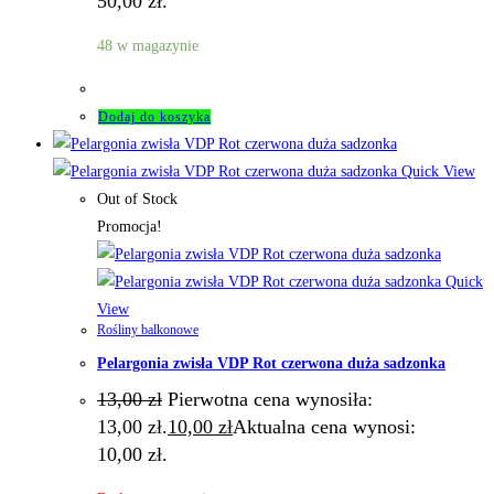
50,00 zł.
48 w magazynie
Dodaj do koszyka
Quick View
Out of Stock
Promocja!
Quick
View
Rośliny balkonowe
Pelargonia zwisła VDP Rot czerwona duża sadzonka
13,00
zł
Pierwotna cena wynosiła:
13,00 zł.
10,00
zł
Aktualna cena wynosi:
10,00 zł.