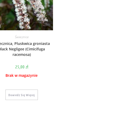
Świecznice
ecznica, Pluskwica groniasta
Black Negligee (Cimicifuga
racemosa)
25,00
zł
Brak w magazynie
Dowiedz Się Więcej