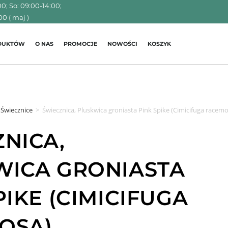
00; So: 09:00-14:00;
00 ( maj )
ODUKTÓW
O NAS
PROMOCJE
NOWOŚCI
KOSZYK
Świecznice
>
Świecznica, Pluskwica groniasta Pink Spike (Cimicifuga racem
NICA,
WICA GRONIASTA
PIKE (CIMICIFUGA
OSA)