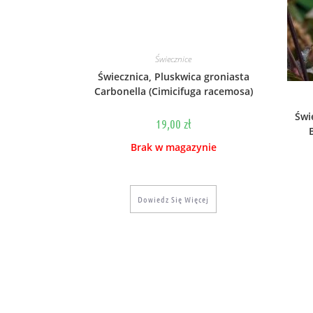
Świecznice
Świecznica, Pluskwica groniasta
Carbonella (Cimicifuga racemosa)
Świ
19,00
zł
Brak w magazynie
Dowiedz Się Więcej