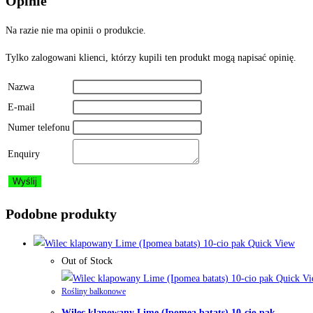
Opinie
Na razie nie ma opinii o produkcie.
Tylko zalogowani klienci, którzy kupili ten produkt mogą napisać opinię.
Nazwa
E-mail
Numer telefonu
Enquiry
Podobne produkty
Quick View
Out of Stock
Quick Vi
Rośliny balkonowe
Wilec klapowany Lime (Ipomea batats) 10-cio pak