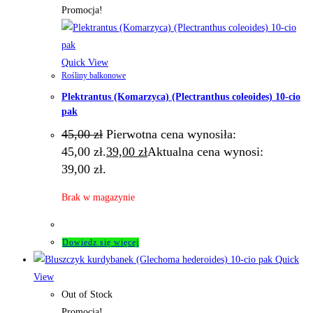
Promocja!
Quick View
Rośliny balkonowe
Plektrantus (Komarzyca) (Plectranthus coleoides) 10-cio
pak
45,00
zł
Pierwotna cena wynosiła:
45,00 zł.
39,00
zł
Aktualna cena wynosi:
39,00 zł.
Brak w magazynie
Dowiedz się więcej
Quick
View
Out of Stock
Promocja!