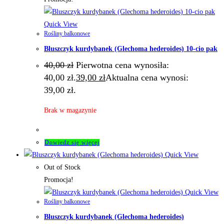
Quick View
Rośliny balkonowe
Bluszczyk kurdybanek (Glechoma hederoides) 10-cio pak
40,00
zł
Pierwotna cena wynosiła:
40,00 zł.
39,00
zł
Aktualna cena wynosi:
39,00 zł.
Brak w magazynie
Dowiedz się więcej
Quick View
Out of Stock
Promocja!
Quick View
Rośliny balkonowe
Bluszczyk kurdybanek (Glechoma hederoides)