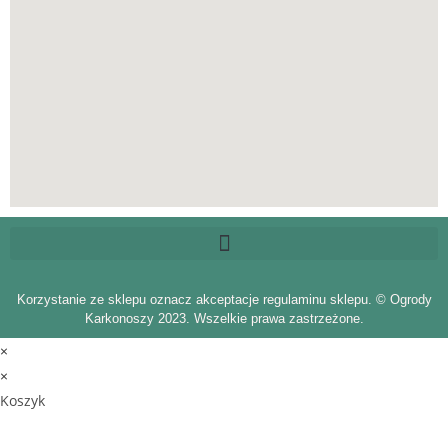
Korzystanie ze sklepu oznacz akceptacje regulaminu sklepu. © Ogrody
Karkonoszy 2023. Wszelkie prawa zastrzeżone.
×
×
Koszyk