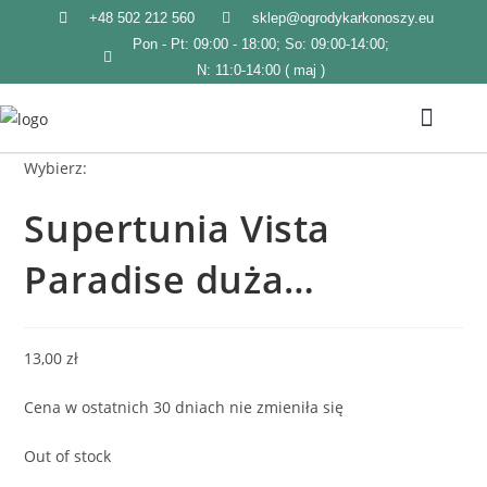
+48 502 212 560
sklep@ogrodykarkonoszy.eu
Pon - Pt: 09:00 - 18:00; So: 09:00-14:00;
N: 11:0-14:00 ( maj )
Wybierz:
STRONA GŁÓWNA
KATALOG PRODUKTÓW
Supertunia Vista
Paradise duża…
13,00
zł
Cena w ostatnich 30 dniach nie zmieniła się
Out of stock