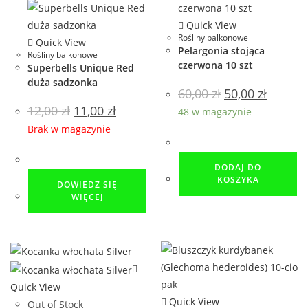
Quick View
Rośliny balkonowe
Quick View
Pelargonia stojąca
Rośliny balkonowe
czerwona 10 szt
Superbells Unique Red
duża sadzonka
60,00
zł
50,00
zł
12,00
zł
11,00
zł
48 w magazynie
Brak w magazynie
DODAJ DO
KOSZYKA
DOWIEDZ SIĘ
WIĘCEJ
Quick View
Quick View
Out of Stock